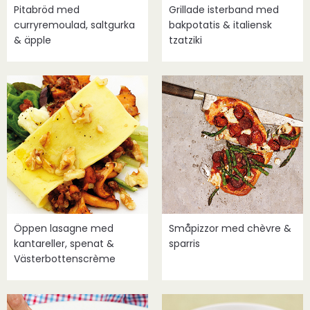
Pitabröd med
Grillade isterband med
curryremoulad, saltgurka
bakpotatis & italiensk
& äpple
tzatziki
Öppen lasagne med
Småpizzor med chèvre &
kantareller, spenat &
sparris
Västerbottenscrème