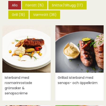
Alla
Förrätt (15)
Snittar/tilltugg (17)
Grill (19)
Varmrätt (36)
Isterband med
Grillad isterband med
rosmarinrostade
senaps- och äppelkräm
grönsaker &
senapscrème