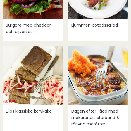
Burgare med cheddar
Ljummen potatissallad
och aijvarsås
Ellos klassiska korvkaka
Dagen efter-låda med
makaroner, isterband &
rårivna morötter