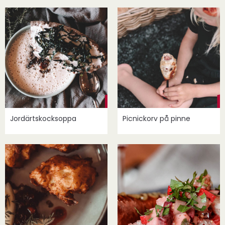
Jordärtskocksoppa
Picnickorv på pinne