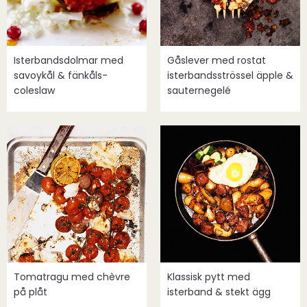
Isterbandsdolmar med
Gåslever med rostat
savoykål & fänkåls-
isterbandsströssel äpple &
coleslaw
sauternegelé
Tomatragu med chèvre
Klassisk pytt med
på plåt
isterband & stekt ägg