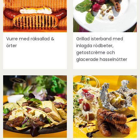
Vurre med räksallad &
Grillad isterband med
örter
inlagda rödbeter,
getostcrème och
glacerade hasselnötter