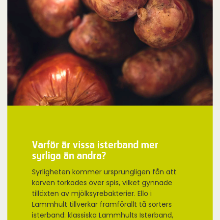
Varför är vissa isterband mer
syrliga än andra?
Syrligheten kommer ursprungligen fån att
korven torkades över spis, vilket gynnade
tilläxten av mjölksyrebakterier. Ello i
Lammhult tillverkar framförallt tå sorters
isterband: klassiska Lammhults Isterband,