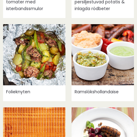
tomater med
persiljestuvad potatis &
isterbandssmulor
inlagda rödbeter
Folieknyten
Ramslökshollandaise