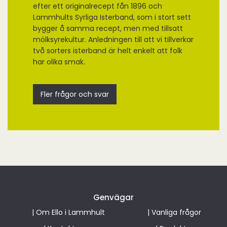
efter ett originalrecept fån 1896 och
Lammhults Syrliga Isterband, som i stort sett
bygger å samma recept, men med tillsatt
mölksyrekultur. Anledningen till att vi tillverkar
två sorters isterband är helt enkelt att folk
har olika smak.
Fler frågor och svar
Genvägar
|
Om Ello i Lammhult
|
Vanliga frågor