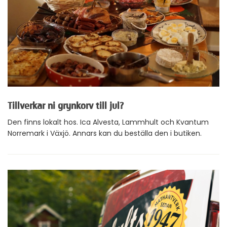
Tillverkar ni grynkorv till jul?
Den finns lokalt hos. Ica Alvesta, Lammhult och Kvantum
Norremark i Växjö.
Annars kan du beställa den i butiken.