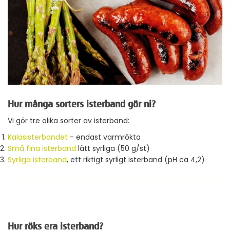
Hur många sorters isterband gör ni?
Vi gör tre olika sorter av isterband:
Kalasisterbandet
- endast varmrökta
Små fina isterband
lätt syrliga (50 g/st)
Syrliga isterband
, ett riktigt syrligt isterband (pH ca 4,2)
Hur röks era isterband?