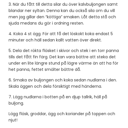
3. När du fått till detta silar du över kalvbuljongen samt
blandar ner syltan. Denna kan du också sila om du vill
men jag gillar den “köttiga” smaken. Låt detta stå och
sjuda medans du gör i ordning resten.
4. Koka 4 st ägg. För att få det löskokt koka endast 5
minuter och häll sedan kallt vatten över direkt.
5. Dela det rökta fläsket i skivor och stek i en torr panna
tills det fått fin färg. Det kan vara bättre att steka det
under en lite längre stund på lägre värme än att ha för
het panna, fettet smälter bättre då.
6. Smaka av buljongen och koka sedan nudlarna i den.
Skala äggen och dela försiktigt med händerna.
7. Lägg nudlarna i botten på en djup tallrik, häll på
buljong.
Lägg fläsk, groddar, ägg och koriander på toppen och
njut!