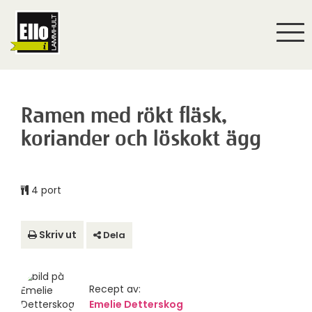
Togg
navi
Ramen med rökt fläsk,
koriander och löskokt ägg
4 port
Skriv ut
Dela
Recept av:
Emelie Detterskog