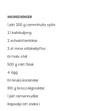
INGREDIENSER
1 pkt 200 g Lammhults sylta
2 l kalvbuljong
2 schalottenlökar
3 st rivna vitlöksklyftor
En halv chili
500 g rökt fläsk
4 ägg
En kruka koriander
100 g broccoligroddar
1 pkt ramennudlar
Rapsolja att steka i