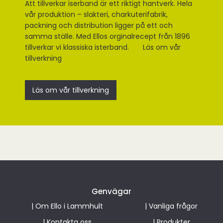
Att tillverkar iserband är ett riktigt hantverk. Hela
vår produktion – slakteri, charkuterifabrik,
packning och distribution ligger på ett och
samma ställe. Med Ellos orginalrecept från 1896
tillverkar vi klassiska isterband. Läs om vår
tillverkning
Läs om vår tillverkning
Genvägar
|
Om Ello i Lammhult
|
Vanliga frågor
|
Kontakta oss
|
Produkter