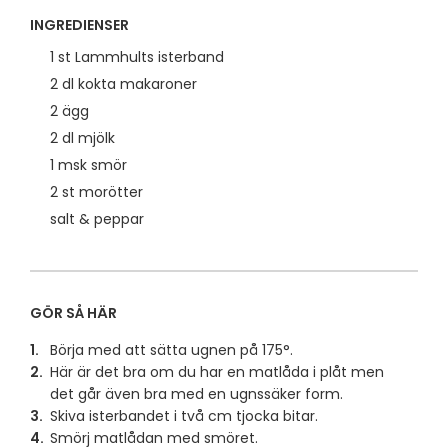
INGREDIENSER
1 st Lammhults isterband
2 dl kokta makaroner
2 ägg
2 dl mjölk
1 msk smör
2 st morötter
salt & peppar
GÖR SÅ HÄR
Börja med att sätta ugnen på 175°.
Här är det bra om du har en matlåda i plåt men
det går även bra med en ugnssäker form.
Skiva isterbandet i två cm tjocka bitar.
Smörj matlådan med smöret.