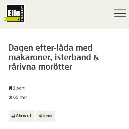
Togg
navi
Dagen efter-låda med
makaroner, isterband &
rårivna morötter
2 port
60 min
Skriv ut
Dela