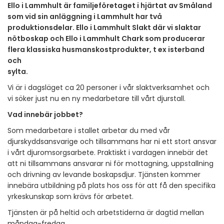
Ello i Lammhult är familjeföretaget i hjärtat av Småland
som vid sin anläggning i Lammhult har två
produktionsdelar. Ello i Lammhult Slakt där vi slaktar
nötboskap och Ello i Lammhult Chark som producerar
flera klassiska husmanskostprodukter, t ex isterband
och
sylta.
Vi är i dagsläget ca 20 personer i vår slaktverksamhet och
vi söker just nu en ny medarbetare till vårt djurstall.
Vad innebär jobbet?
Som medarbetare i stallet arbetar du med vår
djurskyddsansvarige och tillsammans har ni ett stort ansvar
i vårt djuromsorgsarbete. Praktiskt i vardagen innebär det
att ni tillsammans ansvarar ni för mottagning, uppstallning
och drivning av levande boskapsdjur. Tjänsten kommer
innebära utbildning på plats hos oss för att få den specifika
yrkeskunskap som krävs för arbetet.
Tjänsten är på heltid och arbetstiderna är dagtid mellan
måndag-fredag.