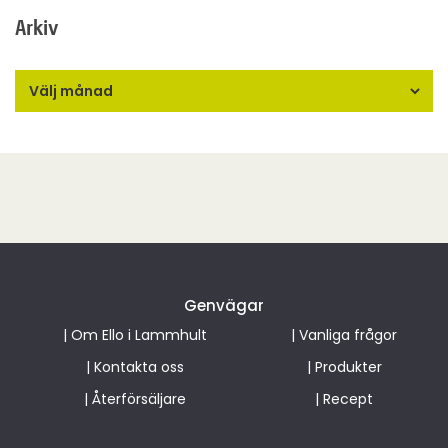
Arkiv
Genvägar
|
Om Ello i Lammhult
|
Vanliga frågor
|
Kontakta oss
|
Produkter
|
Återförsäljare
|
Recept