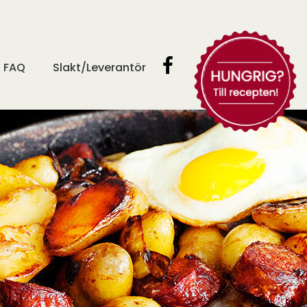
FAQ
Slakt/Leverantör
Prova våra
goda recept!