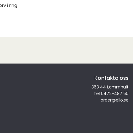
v i ring
Kontakta oss
363 44 Lammhult
Tel
0472-487 50
order
@ello.se