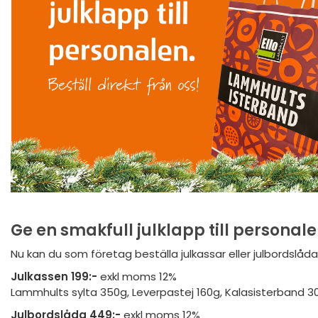
Ge en smakfull julklapp till personal
Nu kan du som företag beställa julkassar eller julbordslåda
Julkassen 199:-
exkl moms 12%
Lammhults sylta 350g, Leverpastej 160g, Kalasisterband 30
Julbordslåda 449:-
exkl moms 12%