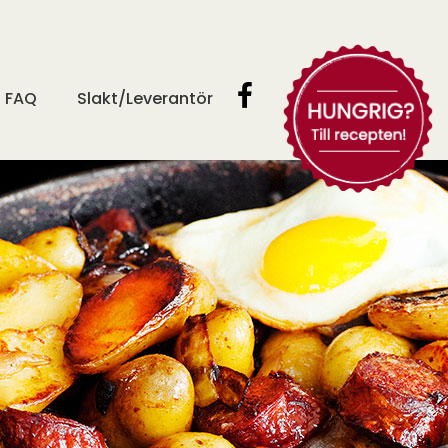
FAQ
Slakt/Leverantör
Prova våra
goda recept!