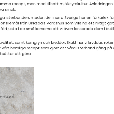
mma recept, men med tillsatt mjölksyrekultur. Anledningen til
lika smak.
ga isterbanden, medan de i norra Sverige har en förkärlek för
nskemål från Ulriksdals Värdshus som ville ha ett riktigt gott,
å förtjusta i de små korvarna att vi även lanserade dem i buti
a kvalitet, samt korngryn och kryddor. Exakt hur vi kryddar, rök
ust vårt hemliga recept som gjort att våra isterband gång på
tsätter att göra.