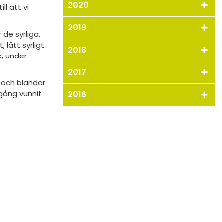
2020
l att vi
2019
 de syrliga.
 lätt syrligt
2018
k, under
2017
er och blandar
 gång vunnit
2016