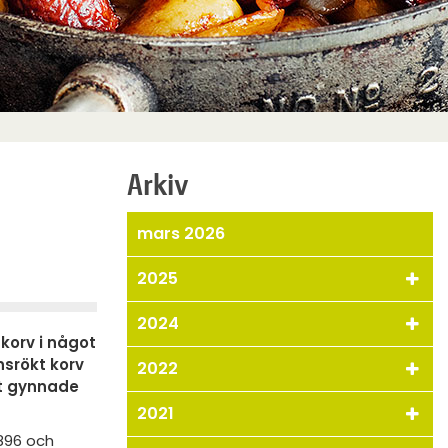
Arkiv
mars 2026
2025
2024
korv i något
srökt korv
2022
et gynnade
2021
1896 och