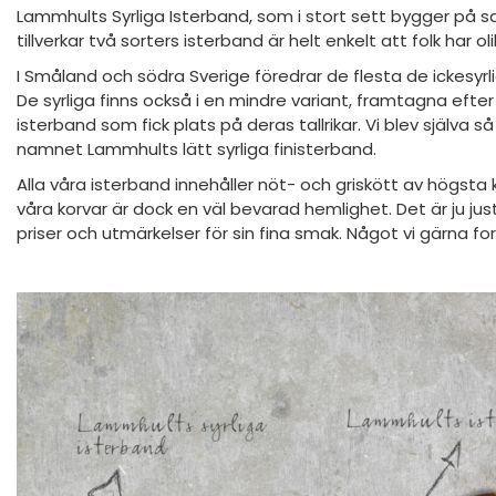
Lammhults Syrliga Isterband, som i stort sett bygger på sa
tillverkar två sorters isterband är helt enkelt att folk har o
I Småland och södra Sverige föredrar de flesta de ickesyrli
De syrliga finns också i en mindre variant, framtagna efter ö
isterband som fick plats på deras tallrikar. Vi blev själva s
namnet Lammhults lätt syrliga finisterband.
Alla våra isterband innehåller nöt- och griskött av högst
våra korvar är dock en väl bevarad hemlighet. Det är ju j
priser och utmärkelser för sin fina smak. Något vi gärna for