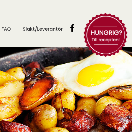
FAQ
Slakt/Leverantör
Prova våra
goda recept!