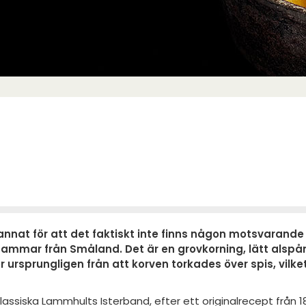
nnat för att det faktiskt inte finns någon motsvarande 
mmar från Småland. Det är en grovkorning, lätt alspån
ursprungligen från att korven torkades över spis, vilk
: klassiska Lammhults Isterband, efter ett originalrecept från 