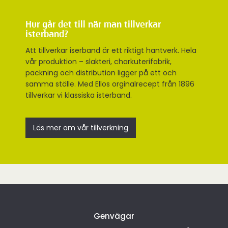
Hur går det till när man tillverkar
isterband?
Att tillverkar iserband är ett riktigt hantverk. Hela
vår produktion – slakteri, charkuterifabrik,
packning och distribution ligger på ett och
samma ställe. Med Ellos orginalrecept från 1896
tillverkar vi klassiska isterband.
Läs mer om vår tillverkning
Genvägar