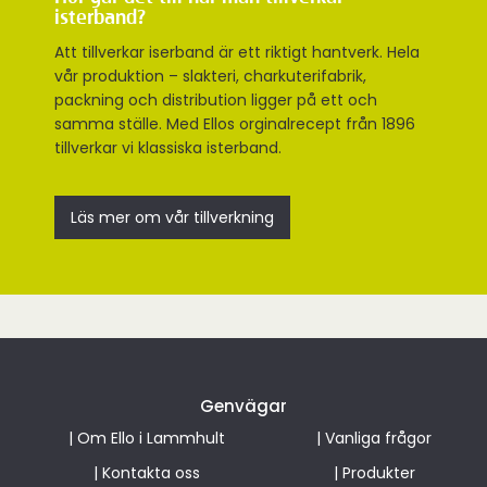
isterband?
Att tillverkar iserband är ett riktigt hantverk. Hela
vår produktion – slakteri, charkuterifabrik,
packning och distribution ligger på ett och
samma ställe. Med Ellos orginalrecept från 1896
tillverkar vi klassiska isterband.
Läs mer om vår tillverkning
Genvägar
|
Om Ello i Lammhult
|
Vanliga frågor
|
Kontakta oss
|
Produkter