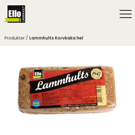
Togg
navi
Produkter /
Lammhults Korvkaka hel